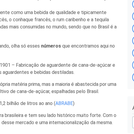
lmente como uma bebida de qualidade e tipicamente
ês, o conhaque francês, o rum caribenho e a tequila
ladas mais consumidas no mundo, sendo que no Brasil é a
ando, olha só esses
números
que encontramos aqui no
01 – Fabricação de aguardente de cana-de-açúcar e
aguardentes e bebidas destiladas.
pria matéria prima, mas a maioria é abastecida por uma
vo de cana-de-açúcar, espalhadas pelo Brasil.
2 bilhão de litros ao ano (
ABRABE
)
r
a brasileira e tem seu lado histórico muito forte. Com o
 desse mercado e uma internacionalização da mesma.
i