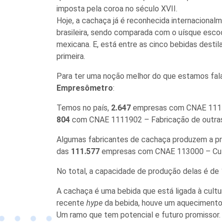
imposta pela coroa no século XVII.
Hoje, a cachaça já é reconhecida internaciona
brasileira, sendo comparada com o uísque escoc
mexicana. E, está entre as cinco bebidas desti
primeira.
Para ter uma noção melhor do que estamos fal
Empresômetro
:
Temos no país,
2.647
empresas com CNAE 11119
804
com CNAE 1111902 – Fabricação de outras 
Algumas fabricantes de cachaça produzem a pró
das
111.577
empresas com CNAE 113000 – Culti
No total, a capacidade de produção delas é de 1,
A cachaça é uma bebida que está ligada à cultur
recente
hype
da bebida, houve um aquecimento
Um ramo que tem potencial e futuro promissor.