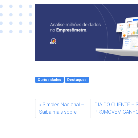
Curiosidades
Destaques
Simples Nacional –
DIA DO CLIENTE –
Saiba mais sobre
PROMOVEM GANHO 