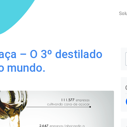
Sol
aça – O 3º destilado
o mundo.