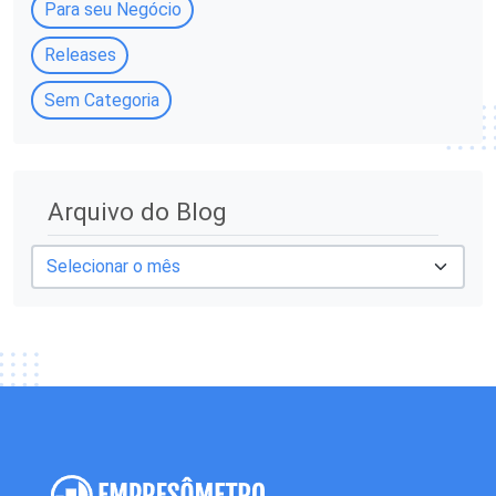
Para seu Negócio
Releases
Sem Categoria
A
Arquivo do Blog
r
q
u
i
v
o
d
o
B
l
o