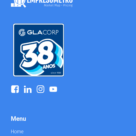
g
Menu
Home