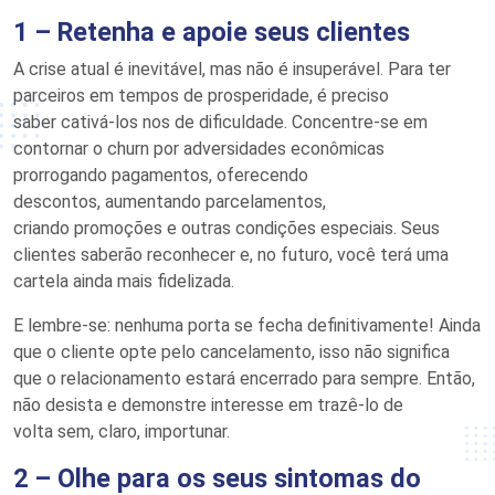
1 –
Retenha e apoi
e seus clientes
A crise atual
é inevitável, mas não é insuperável.
Para ter
parceiros em tempos de prosperidade, é preciso
saber
cativá
-los nos de dificuldade. Concentre-se em
contornar o churn por adversidades econômicas
prorrogando pagamentos, oferecendo
descontos
,
aumentando
parcelamentos
,
criando
promoções
e outras condições especiais
.
Seus
clientes saberão reconhecer
e, no futuro,
você terá uma
cartela ainda mais fidelizada.
E lembre-se: nenhuma porta se fecha definitivamente! Ainda
que o cliente opte pelo cancelamento, isso não significa
que
o
rela
cionamento
est
a
rá
encerrad
o
para sempre. Então,
não desista
e demonstre interesse em trazê-lo de
volta
sem, claro
, importunar.
2 –
Olhe para os seus sintomas do