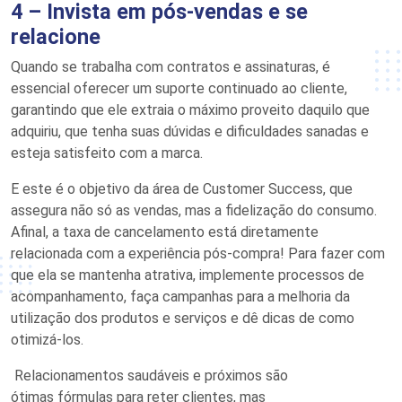
4 –
Invista em pós-vendas
e se
relacione
Quando se trabalha com contratos e assinaturas, é
essencial oferecer um suporte continuado ao cliente,
garantindo que ele extraia o máximo proveito daquilo que
adquiriu, que tenha suas dúvidas e dificuldades sanadas e
esteja satisfeito com a marca.
E este é o objetivo da área de
Customer
Success
, que
assegura não só as vendas, mas a fidelização do consumo.
Afinal, a taxa de cancelamento está diretamente
relacionada com a experiência pós-compra! Para fazer com
que ela se mantenha atrativa, implemente processos de
acompanhamento, faça campanhas para a melhoria da
utilização dos produtos e serviços e dê dicas de como
otimizá-los.
R
elacionamento
s
saudáve
is
e próximo
s
são
ótimas
fórmula
s
para reter clientes, mas