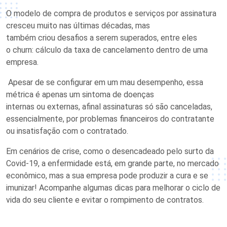
O modelo de compra de produtos e serviços por assinatura
cresceu muito n
a
s últim
a
s
décadas,
mas
também
criou
desafios
a serem superados
, entre eles
o
churn
:
cálculo d
a
taxa de cancelamento dentro de uma
empresa.
A
pesar de
se configurar em um mau desempenho
,
essa
métrica
é apenas
um
sintoma
de doenças
internas
ou
externas
,
afinal
assinaturas
só
são
cancelad
a
s
,
essencialmente,
por problemas financeiros d
o
contratante
ou insatisfação com
o
contratad
o
.
Em cenários de crise, como o desencadeado pelo surto da
Covid-19, a enfermidade está
, em grande parte,
no mercado
econômico, mas a sua empresa pode produzir
a
cura
e se
imunizar
! Acompanhe algumas dicas para melhorar o ciclo de
vida do seu cliente e evitar o rompimento de contratos.