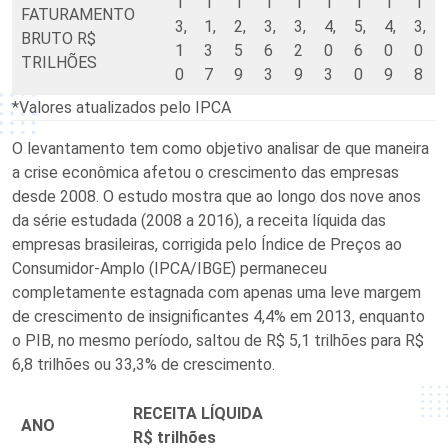
1
1
1
1
1
1
1
1
1
FATURAMENTO
3,
1,
2,
3,
3,
4,
5,
4,
3,
BRUTO R$
1
3
5
6
2
0
6
0
0
TRILHÕES
0
7
9
3
9
3
0
9
8
*Valores atualizados pelo IPCA
O levantamento tem como objetivo analisar de que maneira
a crise econômica afetou o crescimento das empresas
desde 2008. O estudo mostra que ao longo dos nove anos
da série estudada (2008 a 2016), a receita líquida das
empresas brasileiras, corrigida pelo Índice de Preços ao
Consumidor-Amplo (IPCA/IBGE) permaneceu
completamente estagnada com apenas uma leve margem
de crescimento de insignificantes 4,4% em 2013, enquanto
o PIB, no mesmo período, saltou de R$ 5,1 trilhões para R$
6,8 trilhões ou 33,3% de crescimento.
RECEITA LÍQUIDA
ANO
R$ trilhões