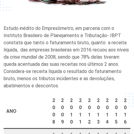
Estudo inédito do Empresômetro, em parceria com o
Instituto Brasileiro de Planejamento e Tributação- IBPT
constata que tanto o faturamento bruto, quanto a receita
líquida, das empresas brasileiras em 2016 recuou aos níveis
da crise mundial de 2008, sendo que 78% delas tiveram
queda acentuada das suas receitas nos últimos 2 anos.
Considera-se receita líquida o resultado do faturamento
bruto, menos os tributos incidentes e as devoluções,
abatimentos e descontos.
2
2
2
2
2
2
2
2
2
0
0
0
0
0
0
0
0
0
ANO
0
0
1
1
1
1
1
1
1
8
9
0
1
2
3
4
5
6