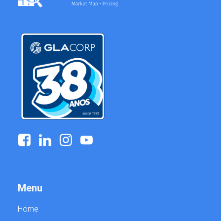
g
Menu
Home