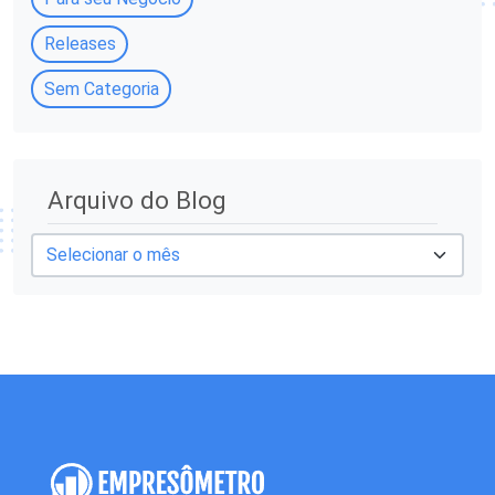
Releases
Sem Categoria
A
Arquivo do Blog
r
q
u
i
v
o
d
o
B
l
o