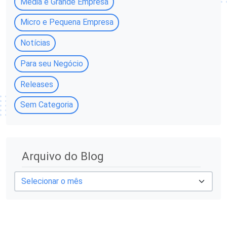
Média e Grande Empresa
Micro e Pequena Empresa
Notícias
Para seu Negócio
Releases
Sem Categoria
A
Arquivo do Blog
r
q
u
i
v
o