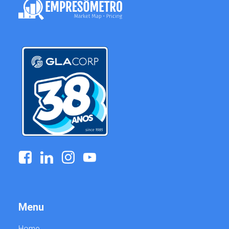
o
g
Menu
Home