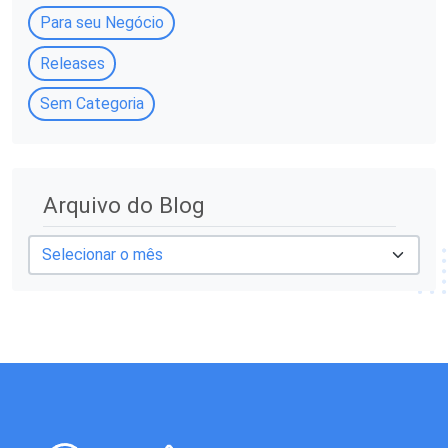
Para seu Negócio
Releases
Sem Categoria
A
Arquivo do Blog
r
q
u
i
v
o
d
o
B
l