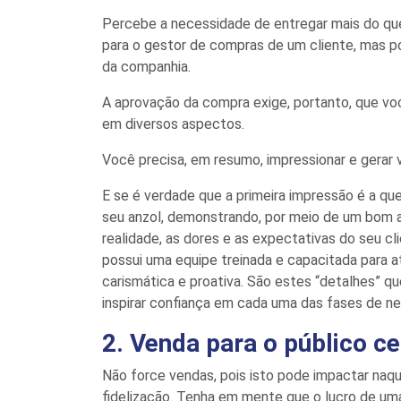
Percebe a necessidade de
entregar
mais do que
para o gestor de compras de um cliente, mas po
da companhia.
A aprovação da compra
exige
, portanto, que v
em diversos aspectos.
Você precisa, em resumo, impressionar e gerar 
E
s
e é verdade que a primeira impressão é a que
seu anzol, demonstrando
, por meio de um bom 
realidade,
as
dores e
as
expectativas do seu cl
possui uma equipe treinada e capacitada
para
a
carismática e proativa. São estes “detalhes” q
inspirar
confiança em
cada uma das
fa
s
es d
e
ne
2. Venda para o público ce
Não force vendas, pois isto pode impactar naqu
fidelização.
Tenha em mente
que
o lucro de u