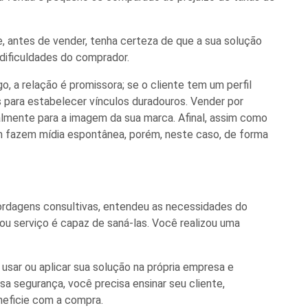
 e, antes de vender, tenha certeza de que a sua solução
dificuldades do comprador.
go, a
relação
é promissora;
se o cliente tem um perfil
s para estabelecer
vínculos duradouros
.
Vender por
palmente para a imagem da sua marca. Afinal, assim como
ém fazem mídia espontânea, porém, neste caso,
de forma
ordagens consultivas, entendeu as necessidades do
ou serviço é capaz de saná-las.
Você realizou
uma
usar ou aplicar
sua
solução na própria empresa
e
ssa segurança,
você precisa ensinar seu cliente
,
neficie com a compra.