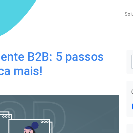
Sol
iente B2B: 5 passos
ca mais!