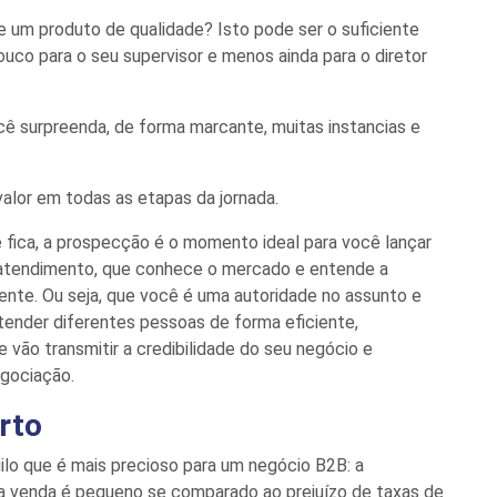
 um produto de qualidade? Isto pode ser o suficiente
uco para o seu supervisor e menos ainda para o diretor
ocê surpreenda, de forma marcante, muitas instancias e
valor
em todas as etapas da jornada.
 fica,
a prospecção
é o momento ideal para você lançar
atendimento,
que conhece o mercado e entende a
iente.
Ou seja, que
você é
uma autoridade no assunto e
tender
diferentes pessoas
de forma eficiente,
ue vão
transmitir
a
credibilidade
do seu negócio
e
gociação.
rto
ilo que é mais precioso para um negócio B2B: a
ma venda é pequeno se comparado
a
o prejuízo de taxas de