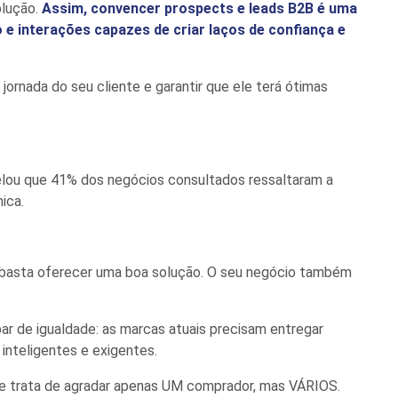
olução.
Assim, convencer prospects e leads B2B é uma
 e interações capazes de criar laços de confiança e
jornada do seu cliente e garantir que ele terá ótimas
l
elou que
41% dos negócios consultados ressaltar
am a
nica.
o basta oferecer uma boa solução. O seu negócio também
r de igualdade: as marcas atuais precisam entregar
s inteligentes e exigentes.
 se trata de agradar apenas UM comprador, mas VÁRIOS.