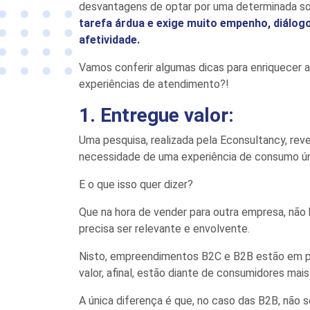
desvantagens de optar por uma determinada s
tarefa árdua e exige muito empenho, diálogo
afetividade.
Vamos conferir algumas dicas para enriquecer a 
experiências
de
atendimento
?!
1. Entregue valor:
Uma
pesquisa
,
realizada pela
Econsultancy
,
rev
necessidade
de uma experiência de consumo ú
E o que isso quer dizer?
Que na hora de vender para outra empresa, nã
precisa ser relevante e envolvente.
Nisto, empreendimentos B2C e B2B estão em pa
valor, afinal, estão diante de consumidores mai
A única diferença é que, no caso das B2B, não