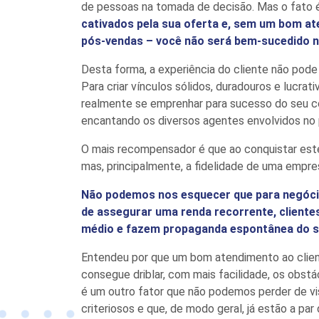
de pessoas na tomada de decisão. Mas o fato 
cativados pela sua oferta e, sem um bom a
pós-vendas – você não será bem-sucedido 
Desta forma,
a experiência do cliente não pod
Para criar vínculos sólidos, duradouros e lucra
realmente se emprenhar para sucesso do
seu c
encantando
os diversos agentes envolvidos no
O
mais
recompensador
é que
ao conquistar est
mas, principalmente, a fideli
dade
de uma empre
Não podemos nos esquecer que para negócio
de assegurar uma renda recorrente, cliente
médio e fazem propaganda espontânea do s
Entendeu por que um bom atendimento
ao clie
consegue driblar, com mais facilidade, os obst
é um outro fator que não podemos perder de 
criteriosos e que, de modo geral, já estão a pa