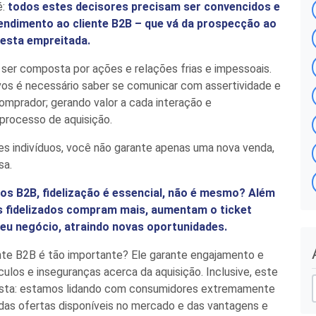
é:
todos estes decisores precisam ser convencidos e
tendimento
ao cliente B2B – que vá da prospecção ao
nesta empreitada.
e ser composta
por
ações e relações frias e impessoais.
tivos é necessário saber se comunicar com assertividade
e
omprador;
gerando valor a cada interação e
 processo
de
aquisição
.
es indivíduos, você não garante apenas uma
nova
venda,
sa.
s B2B, fidelização é essencial, não é mesmo? Além
s fidelizados compram mais, aumentam o ticket
eu negócio, atraindo novas oportunidades.
nte
B2B
é tão importante? Ele garante engajamento e
r
áculos e inseguranças
acerca da aquisição
. Inclusive, este
vista: estamos lidando com consumidores extremamente
r das ofertas disponíveis no mercado e das vantagens e
i