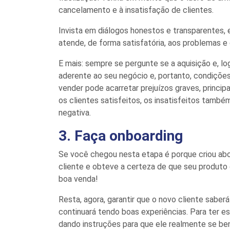
cancelamento e à insatisfação de clientes
.
Invista em diálogos honestos e transparente
s
,
atende
,
de forma satisfatória
,
a
os problemas e 
E mais
: sempre
se pergunt
e
se
a aquisição e, lo
aderente ao seu negócio e, portanto, condiçõe
vender pode acarretar prejuízos graves, princi
os clientes satisfeitos, os insatisfeitos tamb
negativa.
3. Faça
onboarding
Se você chegou nesta etapa é porque criou ab
cliente e obteve a certeza de que seu produto 
boa
venda!
Resta
, agora,
garantir que o novo cliente sabe
rá
continuará tendo boas experiências
.
P
ara
ter e
dando
instruções
para que ele realmente se be