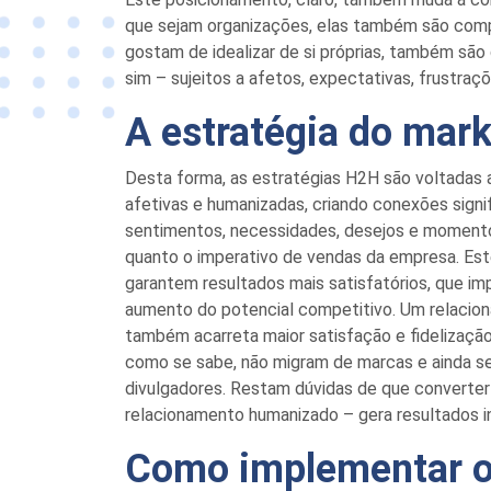
que sejam organizações, elas também são com
gost
am
de idealizar
de
si próprias, também
são
sim –
sujeitos a afetos,
expectativas, frustraç
A estratégia do mar
Desta forma, as estratégias H2H são voltadas
afetivas
e humanizada
s
, criando conexões
signi
sentimentos, necessidades, desejos e momento
quanto o imperativo de vendas da empresa.
Est
garantem resultados mais satisfatórios, que i
aumento do potencial competitivo.
Um relacion
também
acarreta
maior satisfação e fidelizaç
como se sabe, não migram de marcas e ainda s
divulgadores. Restam dúvidas de que converter
relacionamento humanizado
–
gera resultados i
Como implementar 