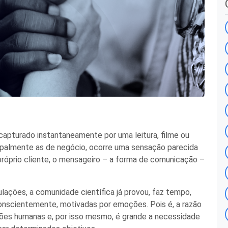
capturado instantaneamente por uma leitura, filme ou
ipalmente as de negócio,
ocorre
uma
sensaç
ão
parecida
próprio cliente, o mensageiro
– a forma de comunicação –
.
lações, a comunidade cient
í
fica já provou,
faz
tempo
,
nscientemente, motivadas por emoções. Pois é, a razão
ções humanas
e, por isso
mesmo
,
é grande
a necessidade