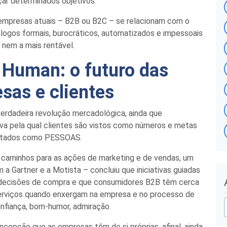
çar determinados objetivos.
 empresas atuais – B2B
ou
B2C – se relacionam com o
logos formais, burocráticos, automatizados e impessoais
e nem a mais rentável.
Human: o futuro das
esas e clientes
rdadeira revolução mercadológica, ainda que
tiva pela qual clientes são vistos como números
e
metas
atados
como PESSOAS.
s caminhos para as ações de marketing e de vendas, um
m a
Gartner
e a
Motista
– concluiu que iniciativas guiadas
 decisões de compra e que consumidores B2B têm cerca
r
erviços
quando
enxergam na empresa e no processo de
onfiança, bom-humor, admiração.
i
concepção que as empresas
têm
de si próprias, afinal, ainda