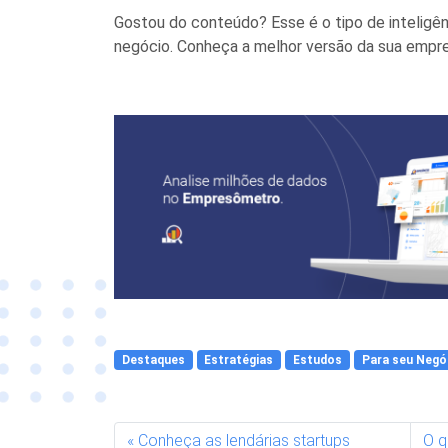
Gostou do conteúdo?
Esse é o tipo de intelig
negócio.
Conheça a melhor versão da sua empre
Destaques
Estratégias
Estudos
Para seu Negó
Conheça as lendárias startups
O q