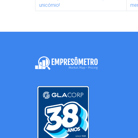
unicórnio!
me