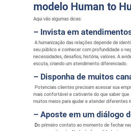
modelo
Human
to
H
Aqui vão algumas dicas:
– Invista em atendimento
A humanização das relações depende de identif
seu público e conhecer com profundidade o neg
necessidades,
desafios,
história, valores.
A avid
escuta
,
cria
ndo
um atendimento diferenciado.
– Disponha de muitos cana
Potenciais clientes precisam acessar sua empr
mais confortável e cativante do que saber que
muitos meios para ajudar e atender diferentes 
– Aposte em um diálogo 
D
o primeiro contato ao momento de fechar negó