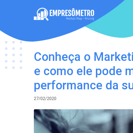
Conheça o Market
e como ele pode m
performance da s
27/02/2020