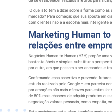
de se estabelecer vínculos afetivos para alcan
O
que isto tem a dizer sobre a forma como as
mercado? Para começar, que sua aposta
em diá
com clientes não
é
a escolha mais inteligente 
Marketing Human to 
relações entre empr
Negócios
Human
to
Human
(H2H) propõe uma ve
bastante
ó
bvia e
simples
: substituir a perspec
por
outra,
em que passam a ser encarados
e tr
Confirmando essa
assertiva e prevendo futuro
estudo realizado pelo Google – em
parceira
co
por emoções são mais eficazes para estimular
de 50% mais chances de adquirir produtos ou s
negociação valores pessoais, como empatia, c
Este posicionamento, claro, também muda a 