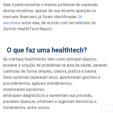
Vale à pena ressaltar o imenso potencial de expansão
destas iniciativas: apesar de sua recente aparição no
mercado financeiro, já foram identificadas
36
unicórnios
entre elas,
de acordo com um relatório do
Distrito
HealthTech
Report.
O que faz uma
heal
thtech
?
As startups
healthtechs
t
ê
m como principal objetivo
acelerar a solução de problemas na área da saúde, sanando
carências de forma simples, criativa, prática e barata.
Seus
sistemas reparar
am
erros,
aprimorar
am
gestões
e
procedimentos
,
agiliza
m
atendimentos,
monitorar
am
pacientes,
antecipa
m
diagnósticos
e
aumenta
m
sua precisão,
previ
nem
doenças
, informa
m
e registra
m
histórico
s
e
tratamentos
, entre outros.