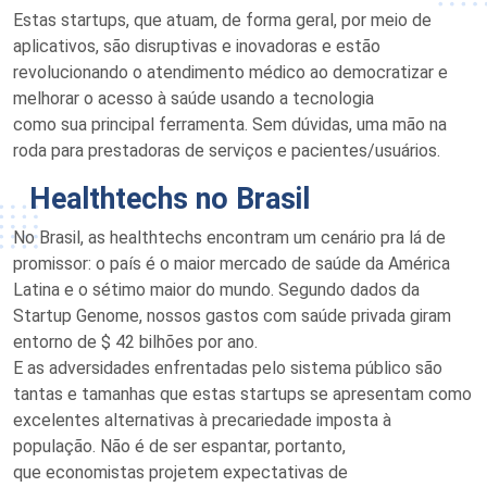
Estas
star
t
ups
, que atu
am
, de forma geral, por meio de
aplicativos,
são disruptivas e inovadoras e estão
revolucionando o atendimento médico
ao
democratiza
r
e
melhora
r
o acesso à saúde usando a tecnologia
como
sua
principal ferramenta.
S
e
m dúvidas, u
ma mão na
roda para prestador
a
s de serviços e pacientes/usuários.
Healthtechs
no Brasil
No Brasil, as
healthtechs
encontram um c
enário
pra lá de
promissor:
o país é
o maior mercado de saúde da América
Latina e o sétimo maior do mundo
. Segundo dados da
Startup
Genome
, nossos ga
s
tos com saúde privada
giram
entorno
de $ 42 bilhões por ano.
E
as
adversidades
enfrentadas pelo
sistema público são
tantas e tamanhas que estas startups se apresentam como
excelente
s alternativas
à precariedade imposta
à
população
. Não é de ser espantar, portanto,
que
economistas
projete
m
expectativas de