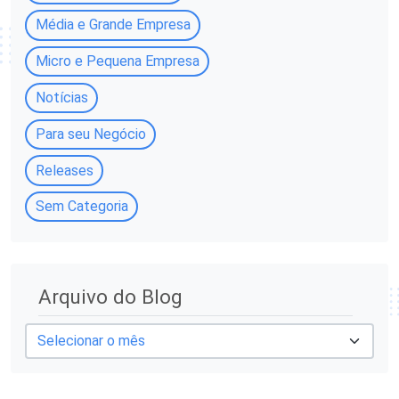
Média e Grande Empresa
Micro e Pequena Empresa
Notícias
Para seu Negócio
Releases
Sem Categoria
A
Arquivo do Blog
r
q
u
i
v