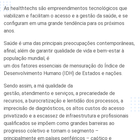
As healthtechs são empreendimentos tecnológicos que
viabilizam e facilitam o acesso e a gestão da saúde, e se
configuram em uma grande tendência para os próximos
anos.
S
aúde é uma das principais preocupações contemporâneas,
afinal, além de garantir qualidade de vida e bem-estar à
população
mundial
, é
um
dos
fator
es
essencia
is
de
mensura
ção
d
o Índice de
Desenvolvimento Humano (IDH) de Estados e nações.
Sendo assim,
a má qualidade
da
gestão,
atendimento
e
serviços, a precariedade de
recursos
,
a burocratização
e lentidão
dos processos,
a
imprecisão de diagnósticos,
os altos custos
do acess
o
priva
tizado
e a
escassez de
infraestrutura e
profissionais
qualificados se impõem como grandes barreiras ao
progresso
coletivo
e tornam
o segmento
–
principalmente
em
países periféricos – caótic
o
e