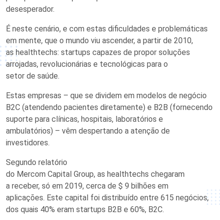
desesperador.
É neste cenário, e com estas
dificuldades e
problemáticas
em
mente
, que o mundo viu ascender, a partir de 2010,
as
healthtechs
: startups
capazes de propor soluções
arrojadas, revolucionárias e tecnológicas
para
o
setor
d
e
saúde.
Estas empresas –
que se
dividem
em modelos de negócio
B2C
(
atende
ndo
pacientes diretamente
)
e
B2B
(
fornecendo
suporte para
clínicas, hospitais, laboratórios e
ambulatórios
)
– vêm despertando a atenção
de
investidores
.
S
egundo relatório
do
Mercom
Capital
Group
,
as
healthtechs
chegaram
a
receber
, só em 2019,
cerca de
$ 9 bilhões
em
aplicações
.
Este capital foi
distribuído e
ntre
615 negócios,
dos quais 40% eram startups B2B e 60%, B2C.