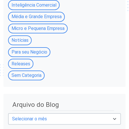
Inteligência Comercial
Média e Grande Empresa
Micro e Pequena Empresa
Notícias
Para seu Negócio
Releases
Sem Categoria
A
Arquivo do Blog
r
q
u