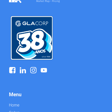
g
Menu
Home