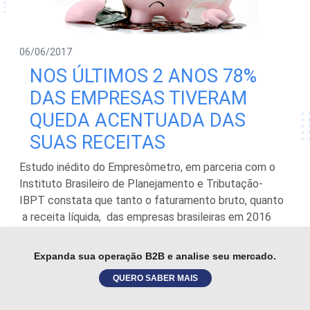
06/06/2017
NOS ÚLTIMOS 2 ANOS 78%
DAS EMPRESAS TIVERAM
QUEDA ACENTUADA DAS
SUAS RECEITAS
Estudo inédito do Empresômetro, em parceria com o
Instituto Brasileiro de Planejamento e Tributação-
IBPT constata que tanto o faturamento bruto, quanto
a receita líquida, das empresas brasileiras em 2016
recuou aos níveis da crise mundial de 2008, sendo que
78% delas tiveram queda acentuada das suas receitas
Expanda sua operação B2B e analise seu mercado.
nos últimos 2 anos. Considera-se receita líquida…
QUERO SABER MAIS
Leia mais